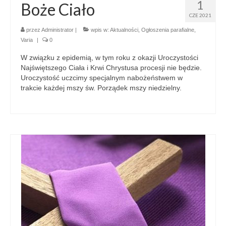
1
Boże Ciało
CZE 2021
przez
Administrator
|
wpis w:
Aktualności
,
Ogłoszenia parafialne
,
Varia
|
0
W związku z epidemią, w tym roku z okazji Uroczystości
Najświętszego Ciała i Krwi Chrystusa procesji nie będzie.
Uroczystość uczcimy specjalnym nabożeństwem w
trakcie każdej mszy św. Porządek mszy niedzielny.