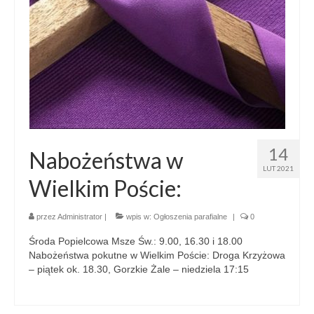
14
Nabożeństwa w
LUT 2021
Wielkim Poście:
przez
Administrator
|
wpis w:
Ogłoszenia parafialne
|
0
Środa Popielcowa Msze Św.: 9.00, 16.30 i 18.00
Nabożeństwa pokutne w Wielkim Poście: Droga Krzyżowa
– piątek ok. 18.30, Gorzkie Żale – niedziela 17:15