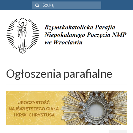
Szuklaj
w:
Ogłoszenia parafialne