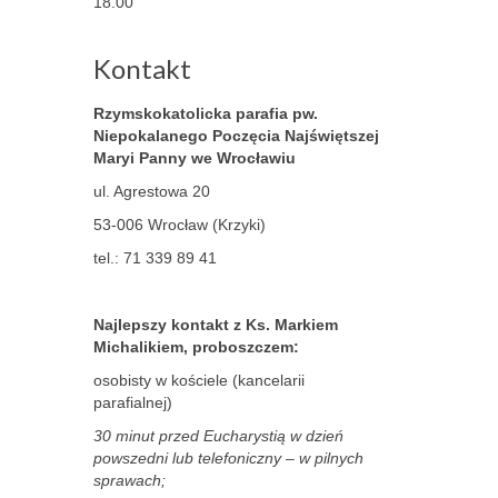
18.00
Kontakt
Rzymskokatolicka parafia pw.
Niepokalanego Poczęcia Najświętszej
Maryi Panny
we Wrocławiu
ul. Agrestowa 20
53-006 Wrocław (Krzyki)
tel.: 71 339 89 41
Najlepszy kontakt z Ks. Markiem
Michalikiem, proboszczem:
osobisty w kościele (kancelarii
parafialnej)
30 minut przed Eucharystią w dzień
powszedni lub telefoniczny – w pilnych
sprawach;